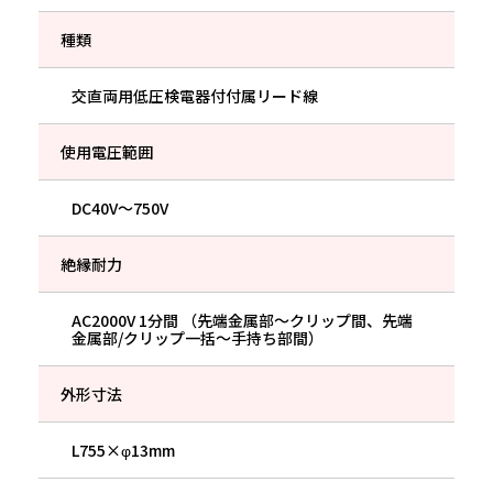
種類
交直両用低圧検電器付付属リード線
使用電圧範囲
DC40V〜750V
絶縁耐力
AC2000V 1分間 （先端金属部〜クリップ間、先端
金属部/クリップ一括〜手持ち部間）
外形寸法
L755×φ13mm