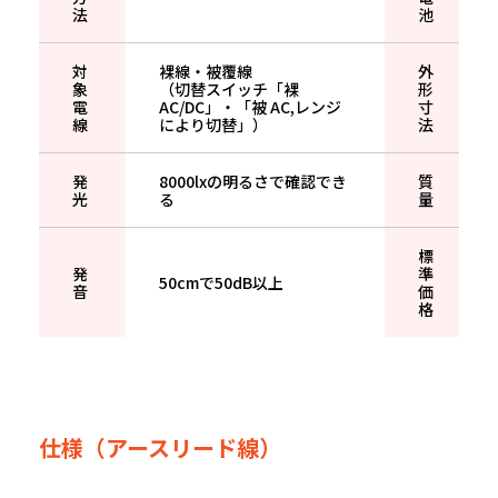
法
池
対
裸線・被覆線
外
象
（切替スイッチ「裸
形
電
AC/DC」・「被 AC,レンジ
寸
線
により切替」）
法
発
8000lxの明るさで確認でき
質
光
る
量
標
発
準
50cmで50dB以上
音
価
格
仕様（アースリード線）