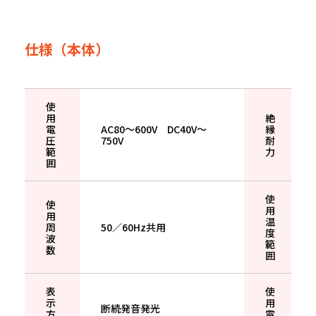
仕様（本体）
使
用
絶
電
AC80〜600V DC40V〜
縁
圧
750V
耐
範
力
囲
使
使
用
用
温
周
50／60Hz共用
度
波
範
数
囲
表
使
示
用
断続発音発光
方
電