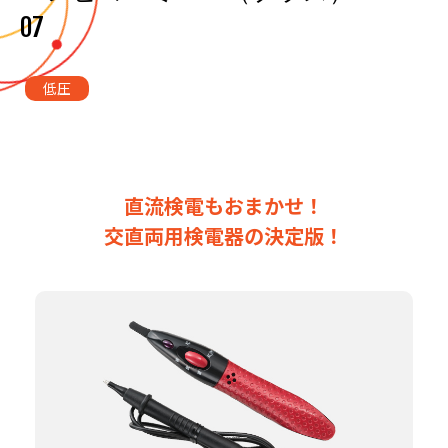
07
低圧
直流検電もおまかせ！
交直両用検電器の決定版！